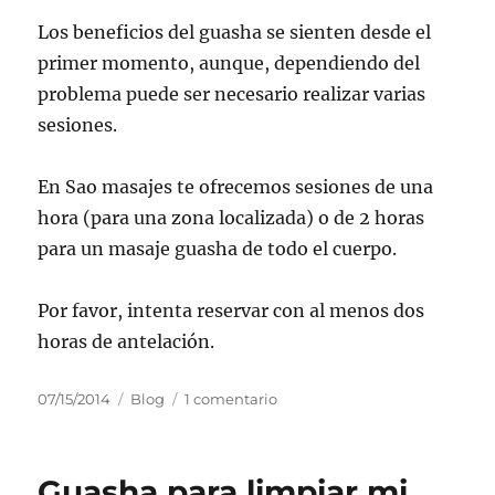
Los beneficios del guasha se sienten desde el
primer momento, aunque, dependiendo del
problema puede ser necesario realizar varias
sesiones.
En Sao masajes te ofrecemos sesiones de una
hora (para una zona localizada) o de 2 horas
para un masaje guasha de todo el cuerpo.
Por favor, intenta reservar con al menos dos
horas de antelación.
Publicado
Categorías
en
07/15/2014
Blog
1 comentario
el
Dolor
de
cuello,
Guasha para limpiar mi
hombros