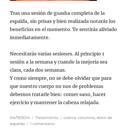
Tras una sesión de guasha completa de la
espalda, sin prisas y bien realizada notarás los
beneficios en el momento. Te sentirás aliviado
inmediatamente.
Necesitarás varias sesiones. Al principio 1
sesión a la semana y cuando la mejoría sea
clara, cada dos semanas.
Y como siempre, no se debe olvidar que para
que nuestro cuerpo no nos de problemas
debemos tratarle bien: comer sano, hacer
ejercicio y mantener la cabeza relajada.
Publicado
Categorías
Etiquetas
04/19/2014
Tratamiento
ciatica
,
columna
,
dolor de
el
en
espalda
1 comentario
Dolor