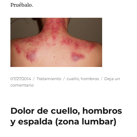
Pruébalo.
Publicado
Categorías
Etiquetas
07/27/2014
Tratamiento
cuello
,
hombros
Deja un
el
en
comentario
Dolor
de
cuello
Dolor de cuello, hombros
y
hombros
y espalda (zona lumbar)