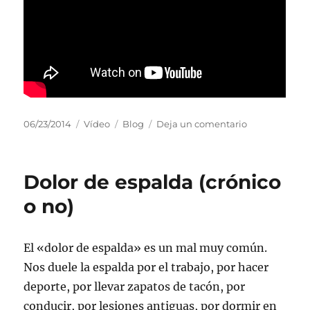
Publicado
Formato
Categorías
en
06/23/2014
Vídeo
Blog
Deja un comentario
el
Videos
de
guasha
Dolor de espalda (crónico
en
Youtube
o no)
El «dolor de espalda» es un mal muy común.
Nos duele la espalda por el trabajo, por hacer
deporte, por llevar zapatos de tacón, por
conducir, por lesiones antiguas, por dormir en