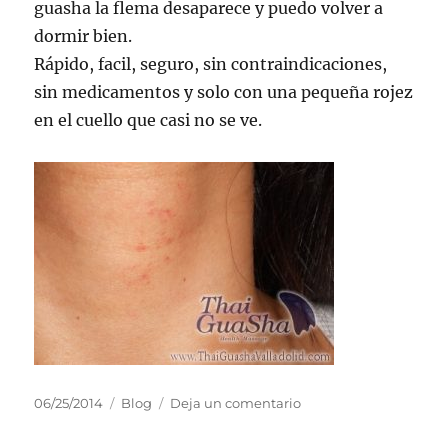
guasha la flema desaparece y puedo volver a
dormir bien.
Rápido, facil, seguro, sin contraindicaciones,
sin medicamentos y solo con una pequeña rojez
en el cuello que casi no se ve.
Publicado
Categorías
en
06/25/2014
Blog
Deja un comentario
el
Guasha
para