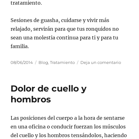
tratamiento.
Sesiones de guasha, cuidarse y vivir más
relajado, servirán para que tus ronquidos no
sean una molestia continua para ti y para tu
familia.
Publicado
Categorías
en
08/06/2014
Blog
,
Tratamiento
Deja un comentario
el
Ronquid
Dolor de cuello y
hombros
Las posiciones del cuerpo a la hora de sentarse
en una oficina o conducir fuerzan los músculos
del cuello y los hombros tensándolos, haciendo