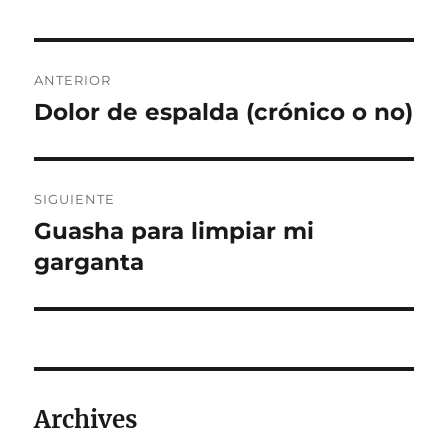
Navegación
ANTERIOR
de
Dolor de espalda (crónico o no)
Entrada
anterior:
entradas
SIGUIENTE
Guasha para limpiar mi
Entrada
siguiente:
garganta
Archives