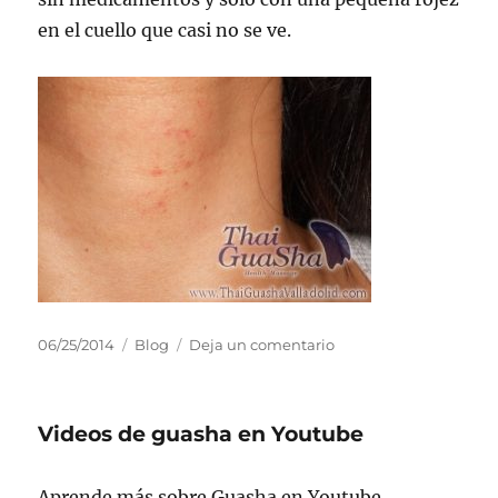
en el cuello que casi no se ve.
Publicado
Categorías
en
06/25/2014
Blog
Deja un comentario
el
Guasha
para
limpiar
Videos de guasha en Youtube
mi
garganta
Aprende más sobre Guasha en Youtube.