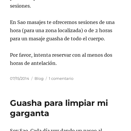
sesiones.
En Sao masajes te ofrecemos sesiones de una
hora (para una zona localizada) o de 2 horas
para un masaje guasha de todo el cuerpo.
Por favor, intenta reservar con al menos dos
horas de antelación.
Publicado
Categorías
en
07/15/2014
Blog
1 comentario
el
Dolor
de
cuello,
Guasha para limpiar mi
hombros
y
garganta
espalda
(zona
lumbar)
Soy Sao. Cada día voy dando un paseo al