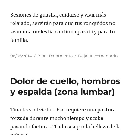
Sesiones de guasha, cuidarse y vivir más
relajado, servirán para que tus ronquidos no
sean una molestia continua para ti y para tu
familia.
Publicado
Categorías
en
08/06/2014
Blog
,
Tratamiento
Deja un comentario
el
Ronquid
Dolor de cuello, hombros
y espalda (zona lumbar)
Tina toca el violín. Eso requiere una postura
forzada durante mucho tiempo y acaba
pasando factura ..¡Todo sea por la belleza de la