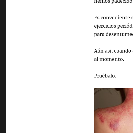
y
hemos padecido 
hombros
Es conveniente s
ejercicios peri
para desentume
Aún asi, cuando 
al momento.
Pruébalo.