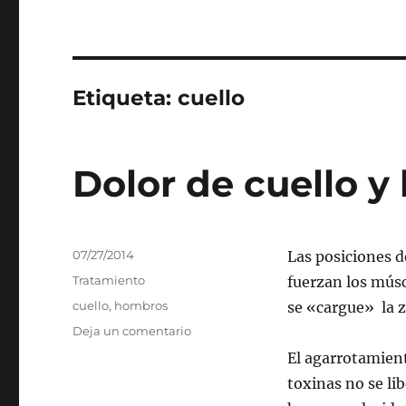
Etiqueta:
cuello
Dolor de cuello 
Publicado
07/27/2014
Las posiciones d
el
Categorías
Tratamiento
fuerzan los músc
Etiquetas
cuello
,
hombros
se «cargue» la z
en
Deja un comentario
Dolor
El agarrotamient
de
toxinas no se l
cuello